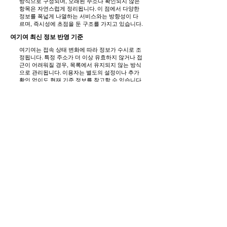
방식으로 구성되며, 오래된 주소나 확인되지 않은
항목은 자연스럽게 정리됩니다. 이 점에서 다양한
정보를 폭넓게 나열하는 서비스와는 방향성이 다
르며, 즉시성에 초점을 둔 구조를 가지고 있습니다.
여기여 최신 정보 반영 기준
여기여는 접속 상태 변화에 따라 정보가 수시로 조
정됩니다. 특정 주소가 더 이상 유효하지 않거나 접
근이 어려워질 경우, 목록에서 유지되지 않는 방식
으로 관리됩니다. 이용자는 별도의 설정이나 추가
확인 없이도 현재 기준 정보를 참고할 수 있습니다.
여기여 이용 마무리 안내
여기여는 장시간 머무르며 탐색하는 페이지라기보
다, 필요한 정보를 빠르게 확인하고 다음 단계로 이
동하기 위한 출발점에 가까운 서비스입니다. 빠른
판단과 단순한 선택을 원하는 경우, 여기여의 구조
는 불필요한 과정 없이 목적에 도달하도록 돕습니
다.