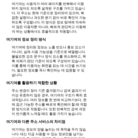
여기여는 사용자가 여러 페이지를 반복해서 이동
하지 않아도 되도록 설계된 구조를 가지고 있습니
다. 각 주소는 현재 기준으로 정리되어 있으며, 복
잡한 설명이나 과도한 분기 없이 바로 확인이 가능
하도록 구성됩니다. 이 방식은 정보 탐색에 익숙하
지 않은 이용자뿐 아니라, 빠르게 판단하고 이동해
야 하는 상황에서도 효율적으로 작동합니다.
여기여의 정보 정리 방식
여기여에 정리된 정보는 노출 빈도나 홍보 요소가
아니라, 실제 사용 가능성을 기준으로 배열됩니다.
불필요한 강조 문구나 장식 요소를 최소화하고, 목
록 자체가 판단 기준이 되도록 구성되어 있습니다.
이를 통해 이용자는 화면을 읽는 데 시간을 쓰기보
다, 필요한 정보를 즉시 확인하는 데 집중할 수 있
습니다.
여기여를 활용하기 적합한 상황
주소 변경이 잦아 기존 즐겨찾기나 검색 결과가 더
이상 유효하지 않은 경우, 여기여의 구조가 특히 효
과적입니다. 여러 정보를 한 번에 비교하기보다, 현
재 접근 가능한 주소를 빠르게 확인해야 할 때 적합
한 방식으로 작동합니다. 또한 반복적인 검색 과정
이 번거롭게 느껴질 때도 활용 가치가 높습니다.
여기여와 다른 주소 서비스의 차이점
여기여는 정보의 양을 늘리는 데 목적을 두지 않습
니다. 대신 지금 사용할 수 있는 정보만을 남기는